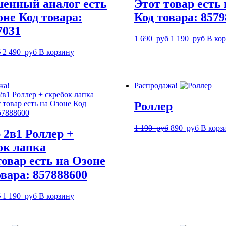
енный аналог есть
Этот товар есть
оне Код товара:
Код товара: 857
7031
Первоначальная
Текущ
1 690
руб
1 190
руб
В ко
цена
цена:
Первоначальная
Текущая
б
2 490
руб
В корзину
составляла
1
цена
цена:
1
190
составляла
2
690
руб.
3
490
руб.
жа!
Распродажа!
290
руб.
руб.
Роллер
Первоначальная
Текуща
1 190
руб
890
руб
В корз
 2в1 Роллер +
цена
цена:
ок лапка
составляла
890
1
руб.
товар есть на Озоне
190
овара: 857888600
руб.
Первоначальная
Текущая
б
1 190
руб
В корзину
цена
цена:
составляла
1
1
190