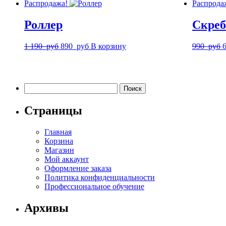
Распродажа!
Распрода
690
руб.
руб.
Роллер
Скреб
Первоначальная
Текущая
П
1 190
руб
890
руб
В корзину
990
руб
цена
цена:
ц
составляла
890
с
1
руб.
190
р
Найти:
руб.
Страницы
Главная
Корзина
Магазин
Мой аккаунт
Оформление заказа
Политика конфиденциальности
Профессиональное обучение
Архивы