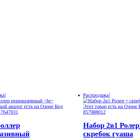
жа!
Распродажа!
оллер
Набор 2в1 Ролер
вазивный
скребок гуаша