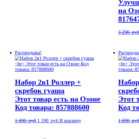
Улучш
990
руб.
на Оз
руб.
81764
3 290
ру
Распродажа!
Распрода
Набор 2в1 Роллер +
Набор
скребок гуаша
скреб
Этот товар есть на Озоне
Этот 
Код товара: 857888600
Код т
Первоначальная
Текущая
1 690
руб
1 190
руб
В корзину
1 690
ру
цена
цена:
составляла
1
1
190