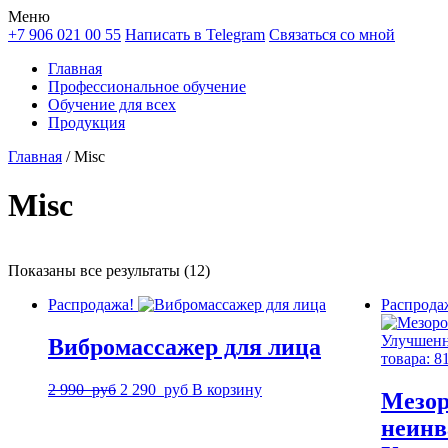
Меню
+7 906 021 00 55
Написать в Telegram
Связаться со мной
Главная
Профессиональное обучение
Обучение для всех
Продукция
Главная
/ Misc
Misc
Показаны все результаты (12)
Распродажа!
Распрода
Вибромассажер для лица
Первоначальная
Текущая
2 990
руб
2 290
руб
В корзину
Мезор
цена
цена:
неин
составляла
2
2
290