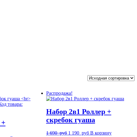
Распродажа!
Набор 2в1 Роллер +
скребок гуаша
 +
Первоначальная
Текущая
1 690
руб
1 190
руб
В корзину