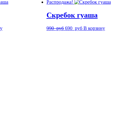
Распродажа!
Скребок гуаша
Первоначальная
Текущая
ну
990
руб
690
руб
В корзину
цена
цена:
составляла
690
990
руб.
руб.